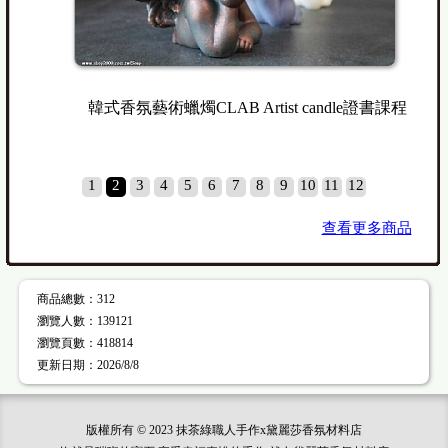
(三)
韓式香氛藝術蠟燭CLAB Artist candle證書課程
1
2
3
4
5
6
7
8
9
10
11
12
查看更多商品
商品總數
：312
瀏覽人數
：
139121
瀏覽頁數
：
418814
更新日期
：2026/8/8
版權所有 © 2023 抹茶綠職人手作x黛麗莎香氛材料店