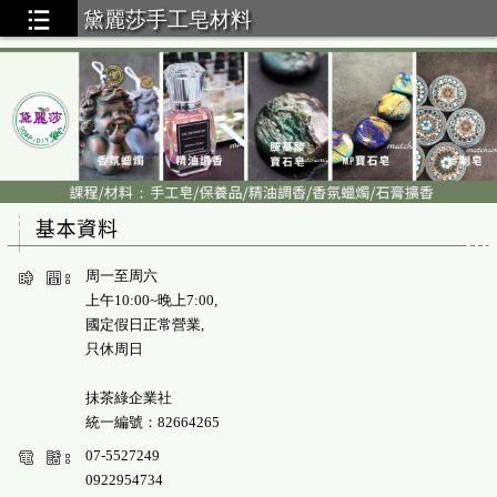
黛麗莎手工皂材料
周一至周六
上午10:00~晚上7:00,
國定假日正常營業,
只休周日
抺茶綠企業社
統一編號：82664265
07-5527249
0922954734