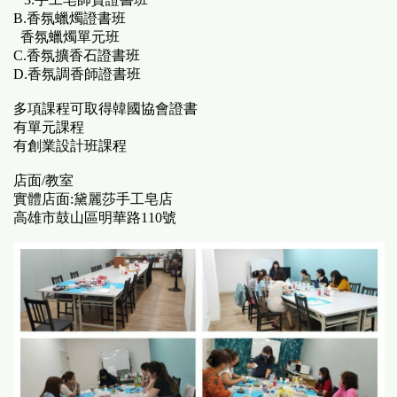
B.香氛蠟燭證書班
香氛蠟燭單元班
C.香氛擴香石證書班
D.香氛調香師證書班
多項課程可取得韓國協會證書
有單元課程
有創業設計班課程
店面/教室
實體店面:黛麗莎手工皂店
高雄市鼓山區明華路110號